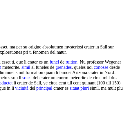
sset, ma per su orígine absolutmen mysteriosi crater in Sall sur
xplorationes pri ti fenomen del natur.
esset ti, que li crater es un
funel
de
ruition
. Nu professor Wegener
m
meteorite,
simil
al funeles de
grenades
, queles noi
conosse
desde
diminuet simil formation quam li famosi Arizona-crater in Nord-
metres sub li
solea
del crater un enorm meteorite de circa mill du-
oductet
li crater de Sall, ye circa cent till cent quinant (100 till 150)
que in li
vicinitá
del
principal
crater es
situat
pluri
simil, ma mult plu
.