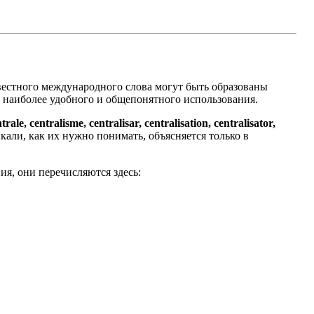
вестного международного слова могут быть образованы
ю наиболее удобного и общепонятного использования.
trale, centralisme, centralisar, centralisation, centralisator,
икали, как их нужно понимать, объясняется только в
ия, они перечисляются здесь: