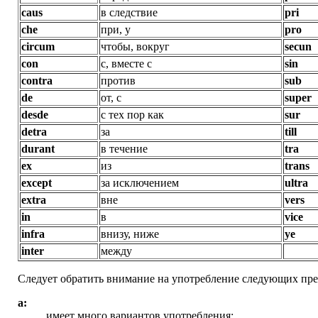
caus
в следствие
pri
che
при, у
pro
circum
чтобы, вокруг
secun
con
с, вместе с
sin
contra
против
sub
de
от, с
super
desde
с тех пор как
sur
detra
за
till
durant
в течение
tra
ex
из
trans
except
за исключением
ultra
extra
вне
vers
in
в
vice
infra
внизу, ниже
ye
inter
между
Следует обратить внимание на употребление следующих пре
a:
имеет много вариантов употребления: