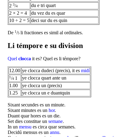
3
du e tri quart
2
/
4
2 × 2 = 4
du vez du es quar
10 ÷ 2 = 5
deci sur du es quin
1
De
/
li fractiones es simil al ordinales.
5
Li témpore e su division
Quel
clocca
it es? Quel es li témpore?
12.00
ye clocca dudeci (precis), it es
midí
1
ye clocca quart ante un
/
1
4
1.00
ye clocca un (precis)
1.25
ye clocca un e duantquin
Sixant secundes es un minute.
Sixant minutes es un
hor
.
Duant quar hores es un die.
Set dies constitue un
semane
.
In un
mensu
es circa quar semanes.
Decidú mensus es un
annu
.