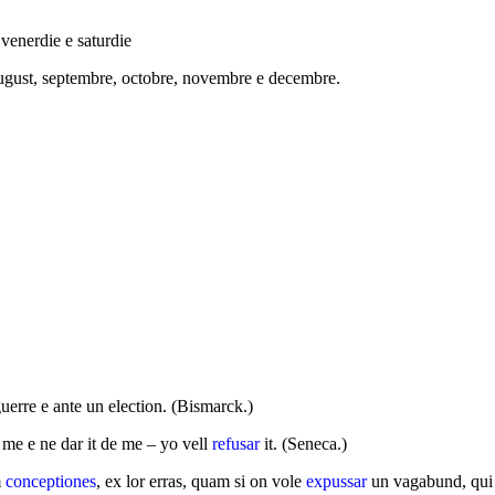
 venerdie e saturdie
, august, septembre, octobre, novembre e decembre.
guerre e ante un election. (Bismarck.)
n me e ne dar it de me – yo vell
refusar
it. (Seneca.)
m
conceptiones
, ex lor erras, quam si on vole
expussar
un vagabund, qui 