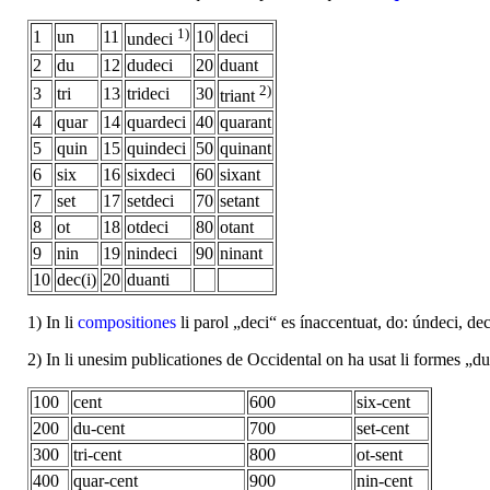
1)
1
un
11
10
deci
undeci
2
du
12
dudeci
20
duant
2)
3
tri
13
trideci
30
triant
4
quar
14
quardeci
40
quarant
5
quin
15
quindeci
50
quinant
6
six
16
sixdeci
60
sixant
7
set
17
setdeci
70
setant
8
ot
18
otdeci
80
otant
9
nin
19
nindeci
90
ninant
10
dec(i)
20
duanti
1) In li
compositiones
li parol „deci“ es ínaccentuat, do: úndeci, dec
2) In li unesim publicationes de Occidental on ha usat li formes „duti, 
100
cent
600
six-cent
200
du-cent
700
set-cent
300
tri-cent
800
ot-sent
400
quar-cent
900
nin-cent