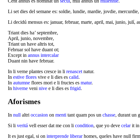
Cent annus es nominat un
secul
, mill annus un
millennie
.
Li set dies del semane es: soldie, lundie, mardie, jovdie, mercurdie,
Li decidú mensus es: januar, februar, marte, april, mai, junio, julí
Triant dies ha’ septembre,
April, junio, novembre,
Triant un have altris tot,
Februar sol have duant ot;
Except in
annus intercalar
Duant nin have februar.
In li verne plantes cresce in li
renascet
natur.
In
estive
flores
vive e li dies es
calid
.
In
autumne
flores mori e li fructes es
matur
.
In
hiverne
veni
nive
e li dies es
frigid
.
Aforismes
In
null
altri
occasion
on
menti
tant quam pos un
chasse
, durant un 
Si li
veritá
vell esser dat me con li
condition
, que yo deve
celar
it i
It es just egal, si on
interprende
liberar
homes, queles have null fir