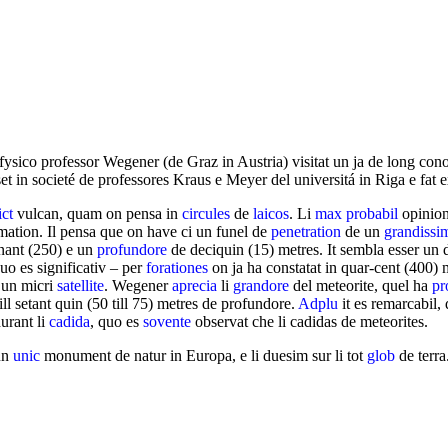
ofysico professor Wegener (de Graz in Austria) visitat un ja de long cono
set in societé de professores Kraus e Meyer del universitá in Riga e fat e
iсt
vulcan, quam on pensa in
circules
de
laicos
. Li
max
probabil
opinion 
ation. Il pensa que on have ci un funel de
penetration
de un
grandissi
inant (250) e un
profundore
de deciquin (15) metres. It sembla esser un 
o es significativ – per
forationes
on ja ha constatat in quar-cent (400) 
 un micri
satellite
. Wegener
aprecia
li
grandore
del meteorite, quel ha
pr
ill setant quin (50 till 75) metres de profundore.
Adplu
it es remarcabil, 
urant li
cadida
, quo es
sovente
observat che li cadidas de meteorites.
 un
unic
monument de natur in Europa, e li duesim sur li tot
glob
de terra