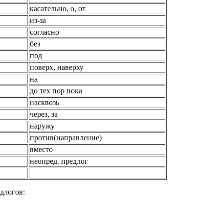
касательно, о, от
из-за
согласно
без
под
поверх, наверху
на
до тех пор пока
насквозь
через, за
наружу
против(направление)
вместо
неопред. предлог
длогов: