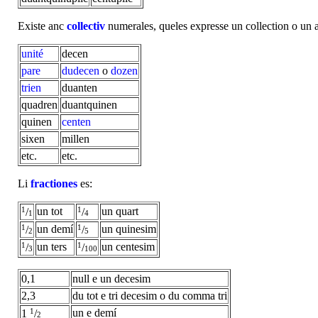
Existe anc
collectiv
numerales, queles expresse un collection o un
unité
decen
pare
dudecen
o
dozen
trien
duanten
quadren
duantquinen
quinen
centen
sixen
millen
etc.
etc.
Li
fractiones
es:
1
un tot
1
un quart
/
/
1
4
1
un demí
1
un quinesim
/
/
2
5
1
un ters
1
un centesim
/
/
3
100
0,1
null e un decesim
2,3
du tot e tri decesim o du comma tri
1
un e demí
1
/
2