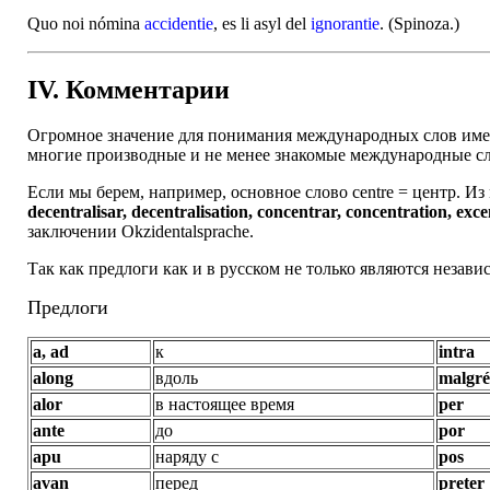
Quo noi nómina
accidentie
, es li asyl del
ignorantie
. (Spinoza.)
IV. Комментарии
Огромное значение для понимания международных слов имее
многие производные и не менее знакомые международные сло
Если мы берем, например, основное слово centre = центр. 
decentralisar, decentralisation, concentrar, conce
ntration, exce
заключении Okzidentalsprache.
Так как предлоги как и в русском не только являются незав
Предлоги
a, ad
к
intra
along
вдоль
malgré
alor
в настоящее время
per
ante
до
por
apu
наряду с
pos
avan
перед
preter