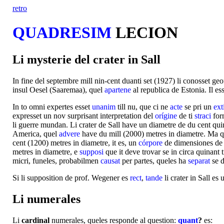
retro
QUADRESIM
LECION
Li mysterie del crater in Sall
In fine del septembre mill nin-cent duanti set (1927) li conosset ge
insul Oesel (Saaremaa), quel
apartene
al republica de Estonia. Il es
In to omni expertes esset
unanim
till nu, que ci ne
acte
se pri un
ext
expresset un nov surprisant interpretation del
orígine
de ti
straсi
form
li guerre mundan. Li crater de Sall have un diametre de du cent qu
America, quel
advere
have du mill (2000) metres in diametre. Ma qu
cent (1200) metres in diametre, it es, un
córpore
de dimensiones de
metres in diametre, e
supposi
que it deve trovar se in circa quinant t
micri, funeles, probabilmen
causat
per partes, queles ha
separat
se d
Si li supposition de prof. Wegener es
rect
,
tande
li crater in Sall es
Li numerales
Li
cardinal
numerales, queles responde al question:
quant
?
es: