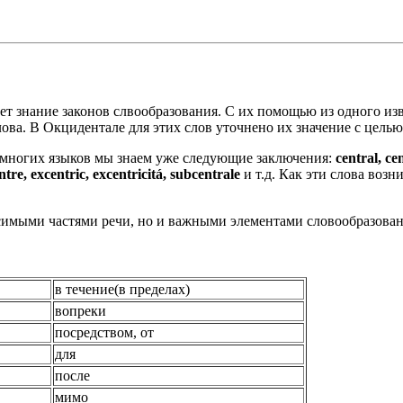
т знание законов слвообразования. С их помощью из одного из
ва. В Окцидентале для этих слов уточнено их значение с цель
Из многих языков мы знаем уже следующие заключения:
central, cen
ntre, excentric, excentricitá, subcentrale
и т.д. Как эти слова возн
исимыми частями речи, но и важными элементами словообразован
в течение(в пределах)
вопреки
посредством, от
для
после
мимо