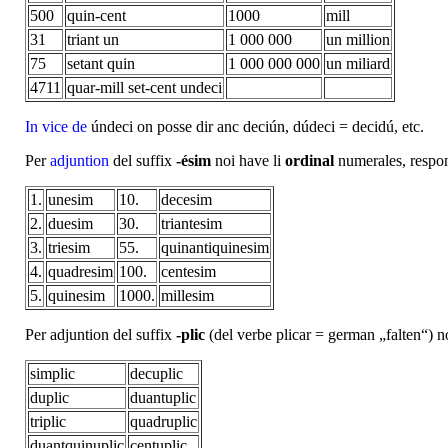
500
quin-cent
1000
mill
31
triant un
1 000 000
un million
75
setant quin
1 000 000 000
un miliard
4711
quar-mill set-cent undeci
In vice de
úndeci on posse dir anc deciún, dúdeci = decidú, etc.
Per
adjuntion
del suffix
-ésim
noi have li
ordinal
numerales, respon
1.
unesim
10.
decesim
2.
duesim
30.
triantesim
3.
triesim
55.
quinantiquinesim
4.
quadresim
100.
centesim
5.
quinesim
1000.
millesim
Per adjuntion del suffix
-plic
(del verbe plicar = german „falten“) 
simplic
decuplic
duplic
duantuplic
triplic
quadruplic
duantquinuplic
centuplic