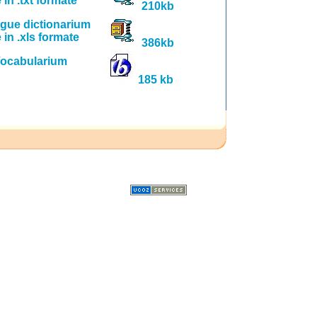
in .txt formate
210kb
ingue dictionarium
in .xls formate
386kb
Vocabularium
185 kb