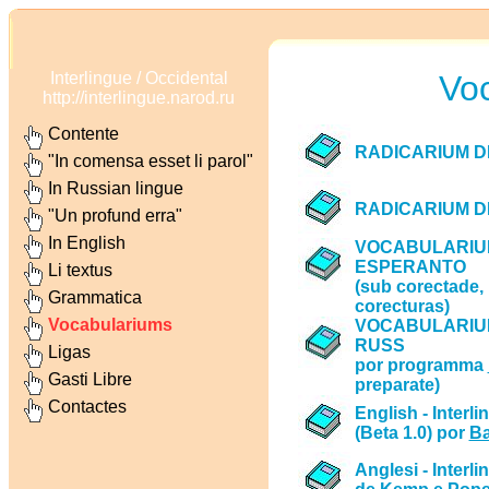
Interlingue / Occidental
Vo
http://interlingue.narod.ru
Contente
RADICARIUM D
"In comensa esset li parol"
In Russian lingue
RADICARIUM DI
"Un profund erra"
In English
VOCABULARIUM
ESPERANTO
Li textus
(sub corectade, 
Grammatica
corecturas)
Vocabulariums
VOCABULARIUM
RUSS
Ligas
por programma
Gasti Libre
preparate)
Contactes
English - Interli
(Beta 1.0) por
Ba
Anglesi - Interl