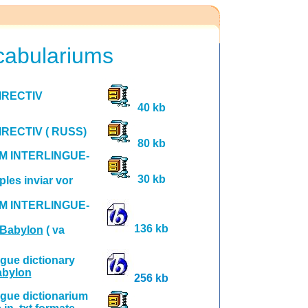
cabulariums
IRECTIV
40 kb
RECTIV ( RUSS)
80 kb
 INTERLINGUE-
30 kb
ples inviar vor
 INTERLINGUE-
136 kb
Babylon
( va
ngue dictionary
bylon
256 kb
ingue dictionarium